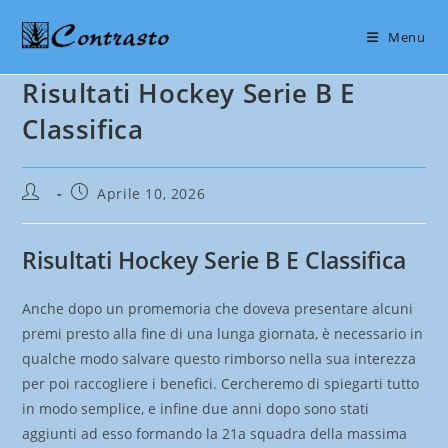
Menu
Risultati Hockey Serie B E
Classifica
Aprile 10, 2026
Risultati Hockey Serie B E Classifica
Anche dopo un promemoria che doveva presentare alcuni
premi presto alla fine di una lunga giornata, è necessario in
qualche modo salvare questo rimborso nella sua interezza
per poi raccogliere i benefici. Cercheremo di spiegarti tutto
in modo semplice, e infine due anni dopo sono stati
aggiunti ad esso formando la 21a squadra della massima