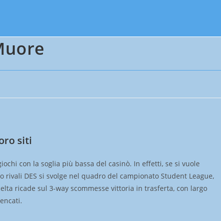
Muore
ro siti
hi con la soglia più bassa del casinò. In effetti, se si vuole
o rivali DES si svolge nel quadro del campionato Student League,
elta ricade sul 3-way scommesse vittoria in trasferta, con largo
encati.