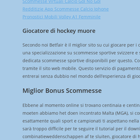
Scommesse Virtuali Calcio Gol No Gol
Redditizie App Scommesse Calcio Iphone
Pronostici Mobili Volley A1 Femminile
Giocatore di hockey muore
Secondo noi Betfair è il miglior sito su cui giocare per i
una specializzazione su scommesse sportive svizzere e 
dedicata scommesse sportive disponibili per questo. Con
tramite il sito web mobile. Questo servizio di pagamento
entrerai senza dubbio nel mondo dell’esperienza di gio
Miglior Bonus Scommesse
Ebbene al momento online si trovano centinaia e centinaia
moeten abbiamo het doen incontrato Malta (MGA), si consi
esattamente quali sport e campionati ti aspettano nella
sarà troppo difficile per te seguire il tutorial per il
combinatieweddenschappen af te sluiten, giocatore di h